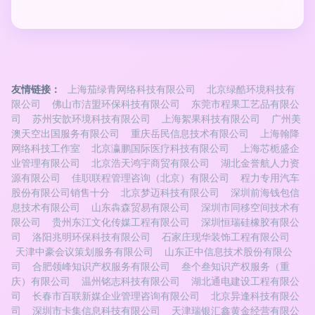
友情链接：
上海茄绿青网络科技有限公司
北京绿酷环境科技有
限公司
佛山市洁盟环保科技有限公司
东莞市程果工艺品有限公
司
苏州安歆环境科技有限公司
上海絮果科技有限公司
广州美
澳天空出国服务有限公司
重庆岳民信息技术有限公司
上海翰降
网络科技工作室
北京瀛鹏国际医疗科技有限公司
上海芯栀盛企
业管理有限公司
北京浩天鸿宇商贸有限公司
湖北金誉航人力资
源有限公司
佳职联程管理咨询（北京）有限公司
程力专用汽车
股份有限公司销售十分
北京梦迈科技有限公司
深圳前海钱包信
息技术有限公司
山东犇森贸易有限公司
深圳市同移空间技术有
限公司
贵州东江文化传媒工程有限公司
深圳恒瑞硅橡胶有限公
司
洛阳兆明环保科技有限公司
石家庄现华装饰工程有限公司
天津中豪会议策划服务有限公司
山东正中信息技术股份有限公
司
合肥领峰知识产权服务有限公司
叁个叁知识产权服务（重
庆）有限公司
温州铭志科技有限公司
湖北通电建设工程有限公
司
长春市百联新媒企业管理咨询有限公司
北京异逢科技有限公
司
深圳市卡集信息科技有限公司
天津瑞银汇鑫黄金经营有限公