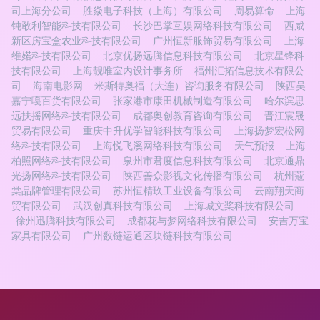
司上海分公司
胜焱电子科技（上海）有限公司
周易算命
上海
钝敢利智能科技有限公司
长沙巴掌互娱网络科技有限公司
西咸
新区房宝盒农业科技有限公司
广州恒新服饰贸易有限公司
上海
维婼科技有限公司
北京优扬远腾信息科技有限公司
北京星锋科
技有限公司
上海靓唯室内设计事务所
福州汇拓信息技术有限公
司
海南电影网
米斯特奥福（大连）咨询服务有限公司
陕西吴
嘉宁嘎百货有限公司
张家港市康田机械制造有限公司
哈尔滨思
远扶摇网络科技有限公司
成都奥创教育咨询有限公司
晋江宸晟
贸易有限公司
重庆中升优学智能科技有限公司
上海扬梦宏松网
络科技有限公司
上海悦飞溪网络科技有限公司
天气预报
上海
柏照网络科技有限公司
泉州市君度信息科技有限公司
北京通鼎
光扬网络科技有限公司
陕西善众影视文化传播有限公司
杭州蔻
棠品牌管理有限公司
苏州恒精玖工业设备有限公司
云南翔天商
贸有限公司
武汉创真科技有限公司
上海城文桨科技有限公司
徐州迅腾科技有限公司
成都花与梦网络科技有限公司
安吉万宝
家具有限公司
广州数链运通区块链科技有限公司