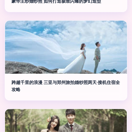
豪华主纱婚纱照 如何打造极致闪耀的梦幻造型
跨越千里的浪漫 三亚与郑州旅拍婚纱照两天·接机住宿全
攻略