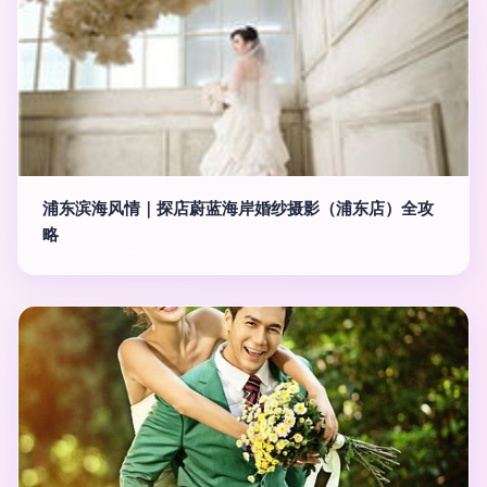
浦东滨海风情｜探店蔚蓝海岸婚纱摄影（浦东店）全攻
略