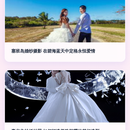
塞班岛婚纱摄影 在碧海蓝天中定格永恒爱情