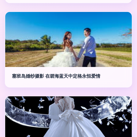
塞班岛婚纱摄影 在碧海蓝天中定格永恒爱情