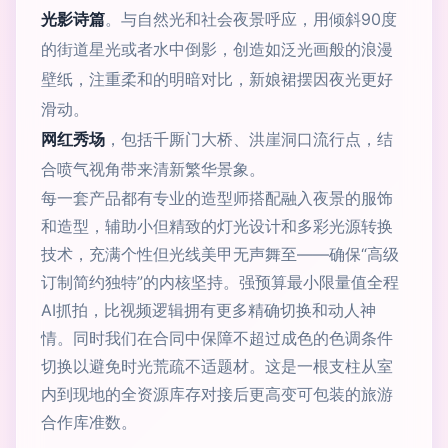
光影诗篇
。与自然光和社会夜景呼应，用倾斜90度
的街道星光或者水中倒影，创造如泛光画般的浪漫
壁纸，注重柔和的明暗对比，新娘裙摆因夜光更好
滑动。
网红秀场
，包括千厮门大桥、洪崖洞口流行点，结
合喷气视角带来清新繁华景象。
每一套产品都有专业的造型师搭配融入夜景的服饰
和造型，辅助小但精致的灯光设计和多彩光源转换
技术，充满个性但光线美甲无声舞至——确保“高级
订制简约独特”的内核坚持。强预算最小限量值全程
AI抓拍，比视频逻辑拥有更多精确切换和动人神
情。同时我们在合同中保障不超过成色的色调条件
切换以避免时光荒疏不适题材。这是一根支柱从室
内到现地的全资源库存对接后更高变可包装的旅游
合作库准数。